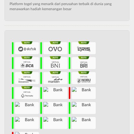
Platform togel yang menarik dari perusahan terbaik di dunia yang
menawarkan hadiah kemenangan besar