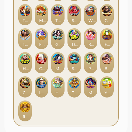
Thor vs Loki
Mahjong Gold 3
TRICK OR TREAT
Sushi Match
Wilderness Hunting
Gaogashou
Three Kingdoms
Fighting Academy
Gumiho
DR. Crazy
Run Date
Egypt Gods
Halloween Horror
Ghost Zombie
Mutation fish
Star Cruise
Prehistoric Park
Beer Carnival
Cat VS Mouse
Lovecraft's Legacy
Happy Fruit Stand
THOR
Magic House
Yuanbao Mahjong2
Ragnarok Odin