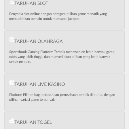
TARUHAN SLOT
Penyedia slot online dengan beragam pilihan game menarik yang
memudahkan pemain untuk mencapai jackpot
TARUHAN OLAHRAGA
Sportsbook Gaming Platform Terbaik menawarkan lebih banyak game,
odds yang lebih tinggi, dan menyediakan pilihan yang lebih banyak
untuk pemain.
TARUHAN LIVE KASINO
Platform Pilihan bagi perusahaan-perusahaan terbaik di dunia, dengan
pilihan variasi game terbanyak
TARUHAN TOGEL