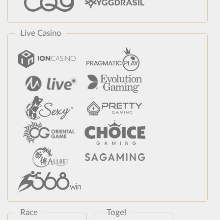
Live Casino
Race
Togel