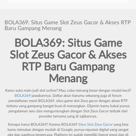
BOLA369: Situs Game Slot Zeus Gacor & Akses RTP
Baru Gampang Menang
BOLA369: Situs Game
Slot Zeus
Gacor
&
Akses
RTP
Baru
Gampang
Menang
Kamu suka main judi slot online? Mau coba menang besar dengan modal kecil?
BOLA369
jawabannya. Daftar akun barumu sekarang juga di forum
pendaftaran resmi BOLA369, situs game slot Zeus gacor dengan akses RTP
terbaru yang gampang banget buat di menangkan. Dijamin kamu bakal punya
pengalaman seru dan menguntungkan dengan
Slot Zeus Gacor
terbaik dari
provider ternama yang di sajikannya.
Kenapa harus BOLA369? Karena BOLA369
Situs Slot Zeus Gacor
yang bisa
kamu temukan dengan mudah di Google, punya reputasi digital yang sangat
oke dan pastinya terpercaya. Platform ini sudah memiliki lisensi resmi dan di