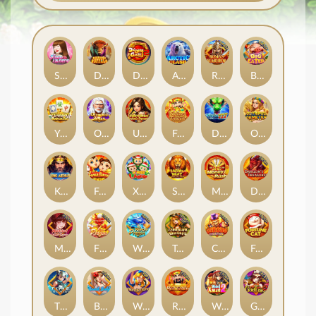
Since I'm here
Diamond buffalo
Dragon Gem2
Arctic Clash
ROMAN WARRIOR
Big Eater
Yuanbao Mahjong
Olympus - Zeus
Unparalleled Phoenix Dynasty
Fortune's Treasure
Dragon777
OLYMPUS DEMETER
KING ARTHUR
Fuwa Baoxi
X'Mas LABUBU
SAFARI HEAT 2-MULTIPLY FUN
Money Rush
Dragon’s Treasures
Mansion Battle Royale
Fire Dragon
Water Dragon
Treasure Hunters
Circus-Lucky Mix
Fortune Cat
Time Machine
Beach Baby
Wonderland
Rich Fortune
Weird Xmas2
Gold Fairy 2