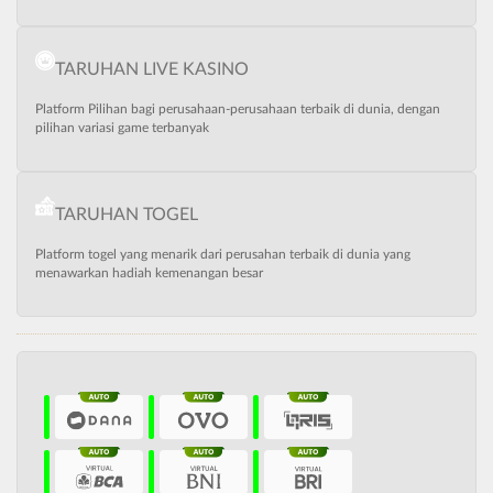
TARUHAN LIVE KASINO
Platform Pilihan bagi perusahaan-perusahaan terbaik di dunia, dengan
pilihan variasi game terbanyak
TARUHAN TOGEL
Platform togel yang menarik dari perusahan terbaik di dunia yang
menawarkan hadiah kemenangan besar