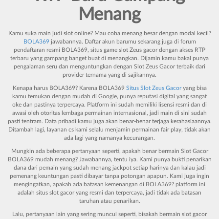
Menang
Kamu suka main judi slot online? Mau coba menang besar dengan modal kecil?
BOLA369
jawabannya. Daftar akun barumu sekarang juga di forum
pendaftaran resmi BOLA369, situs game slot Zeus gacor dengan akses RTP
terbaru yang gampang banget buat di menangkan. Dijamin kamu bakal punya
pengalaman seru dan menguntungkan dengan
Slot Zeus Gacor
terbaik dari
provider ternama yang di sajikannya.
Kenapa harus BOLA369? Karena BOLA369
Situs Slot Zeus Gacor
yang bisa
kamu temukan dengan mudah di Google, punya reputasi digital yang sangat
oke dan pastinya terpercaya. Platform ini sudah memiliki lisensi resmi dan di
awasi oleh otoritas lembaga permainan internasional, jadi main di sini sudah
pasti tentram. Data pribadi kamu juga akan benar-benar terjaga kerahasiaannya.
Ditambah lagi, layanan cs kami selalu menjamin permainan fair play, tidak akan
ada lagi yang namanya kecurangan.
Mungkin ada beberapa pertanyaan seperti, apakah benar bermain
Slot Gacor
BOLA369
mudah menang? Jawabannya, tentu iya. Kami punya bukti penarikan
dana dari pemain yang sudah menang jackpot setiap harinya dan kalau jadi
pemenang keuntungan pasti dibayar tanpa potongan apapun. Kami juga ingin
mengingatkan, apakah ada batasan kemenangan di BOLA369? platform ini
adalah situs slot gacor yang resmi dan terpercaya, jadi tidak ada batasan
taruhan atau penarikan.
Lalu, pertanyaan lain yang sering muncul seperti, bisakah bermain slot gacor