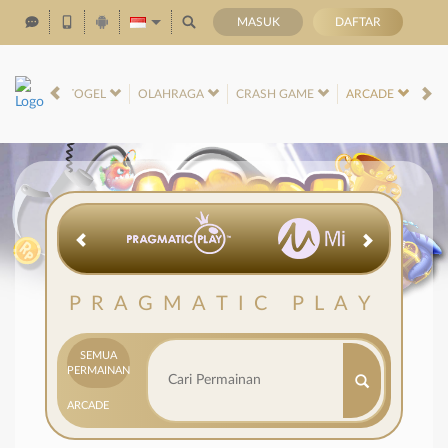
MASUK
DAFTAR
RACE
TOGEL
OLAHRAGA
CRASH GAME
ARCADE
PO
PRAGMATIC PLAY
SEMUA
PERMAINAN
ARCADE