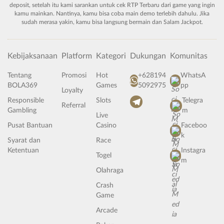
deposit, setelah itu kami sarankan untuk cek RTP Terbaru dari game yang ingin
kamu mainkan. Nantinya, kamu bisa coba main demo terlebih dahulu. Jika
sudah merasa yakin, kamu bisa langsung bermain dan Salam Jackpot.
Kebijaksanaan
Platform
Kategori
Dukungan
Komunitas
Tentang
Promosi
Hot
+628194
WhatsA
BOLA369
Games
5092975
pp
Loyalty
Responsible
Slots
Telegra
Referral
Gambling
m
Live
Pusat Bantuan
Casino
Faceboo
k
Syarat dan
Race
Ketentuan
Instagra
Togel
m
Olahraga
Crash
Game
Arcade