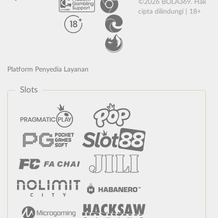
©2026 BOLA369. Hak
cipta dilindungi | 18+
Platform Penyedia Layanan
Slots