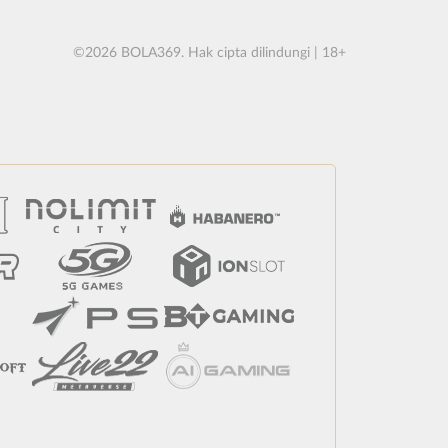
©2026 BOLA369. Hak cipta dilindungi | 18+