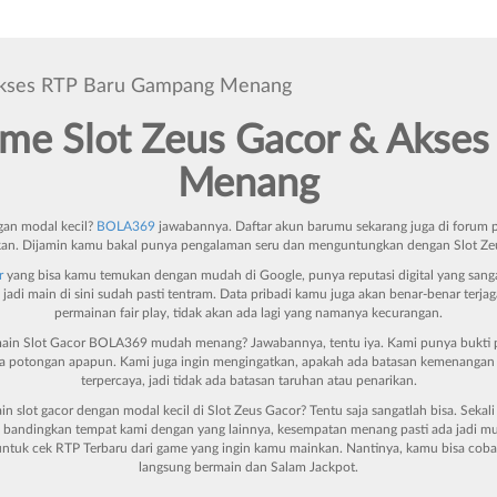
Akses RTP Baru Gampang Menang
me Slot Zeus
Gacor
&
Akses
Menang
gan modal kecil?
BOLA369
jawabannya. Daftar akun barumu sekarang juga di forum 
gkan. Dijamin kamu bakal punya pengalaman seru dan menguntungkan dengan
Slot Z
r
yang bisa kamu temukan dengan mudah di Google, punya reputasi digital yang sangat 
 jadi main di sini sudah pasti tentram. Data pribadi kamu juga akan benar-benar terj
permainan fair play, tidak akan ada lagi yang namanya kecurangan.
main
Slot Gacor BOLA369
mudah menang? Jawabannya, tentu iya. Kami punya bukti p
pa potongan apapun. Kami juga ingin mengingatkan, apakah ada batasan kemenangan di
terpercaya, jadi tidak ada batasan taruhan atau penarikan.
ain slot gacor dengan modal kecil di
Slot Zeus Gacor
? Tentu saja sangatlah bisa. Seka
 bandingkan tempat kami dengan yang lainnya, kesempatan menang pasti ada jadi m
n untuk cek RTP Terbaru dari game yang ingin kamu mainkan. Nantinya, kamu bisa cob
langsung bermain dan Salam Jackpot.