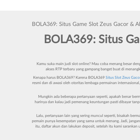
BOLA369: Situs Game Slot Zeus Gacor & 
BOLA369: Situs Ga
Kamu suka main judi slot online? Mau coba menang besar den
akses RTP terbaru yang gampang banget buat di menan
Kenapa harus BOLA369? Karena BOLA369
Situs Slot Zeus Gaco
resmi dan di awasi oleh otoritas lembaga permainan internasional,
Mungkin ada beberapa pertanyaan seperti, apakah benar ber
harinya dan kalau jadi pemenang keuntungan pasti dibayar tan
Lalu, pertanyaan lain yang sering muncul seperti, bisakah berm
pemain punya kesempatan yang sama untuk menang. Jadi, jangan
itu, daftar akun dan lakukan deposit, setelah itu kami saranka