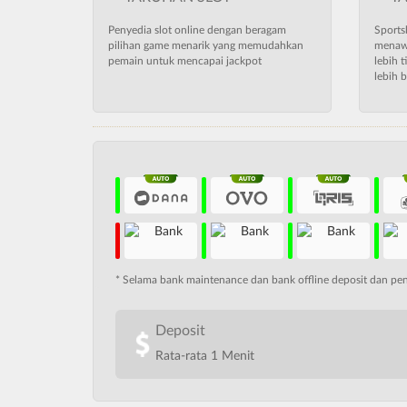
Penyedia slot online dengan beragam
Sports
pilihan game menarik yang memudahkan
menawa
pemain untuk mencapai jackpot
lebih 
lebih 
* Selama bank maintenance dan bank offline deposit dan pen
Deposit
Rata-rata 1 Menit