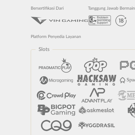
Bersertifikasi Dari
Tanggung Jawab Bermain
Platform Penyedia Layanan
Slots