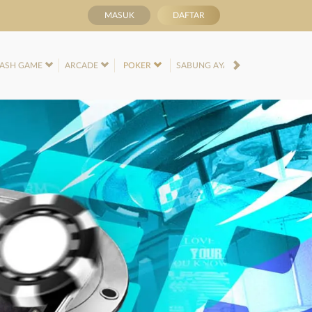
MASUK
DAFTAR
PROMOSI
ASH GAME
ARCADE
POKER
SABUNG AYAM