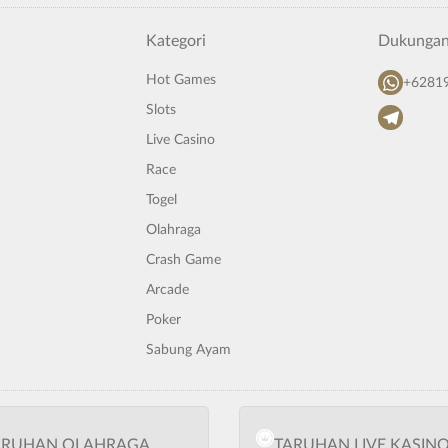
Kategori
Dukunga
Hot Games
+6281
Slots
Live Casino
Race
Togel
Olahraga
Crash Game
Arcade
Poker
Sabung Ayam
ARUHAN OLAHRAGA
TARUHAN LIVE KASIN