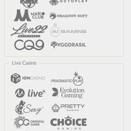
Live Casino