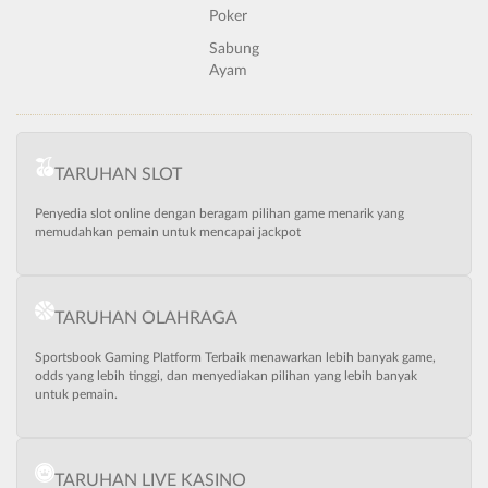
Poker
Sabung
Ayam
TARUHAN SLOT
Penyedia slot online dengan beragam pilihan game menarik yang
memudahkan pemain untuk mencapai jackpot
TARUHAN OLAHRAGA
Sportsbook Gaming Platform Terbaik menawarkan lebih banyak game,
odds yang lebih tinggi, dan menyediakan pilihan yang lebih banyak
untuk pemain.
TARUHAN LIVE KASINO