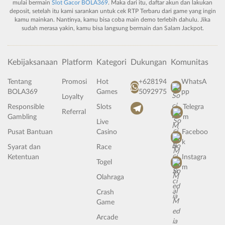
mulai bermain
Slot Gacor BOLA369
. Maka dari itu, daftar akun dan lakukan
deposit, setelah itu kami sarankan untuk cek RTP Terbaru dari game yang ingin
kamu mainkan. Nantinya, kamu bisa coba main demo terlebih dahulu. Jika
sudah merasa yakin, kamu bisa langsung bermain dan Salam Jackpot.
Kebijaksanaan
Platform
Kategori
Dukungan
Komunitas
Tentang
Promosi
Hot
+628194
WhatsA
BOLA369
Games
5092975
pp
Loyalty
Responsible
Slots
Telegra
Referral
Gambling
m
Live
Pusat Bantuan
Casino
Faceboo
k
Syarat dan
Race
Ketentuan
Instagra
Togel
m
Olahraga
Crash
Game
Arcade