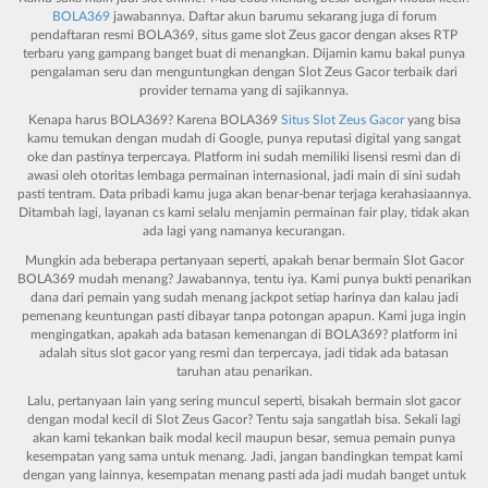
BOLA369
jawabannya. Daftar akun barumu sekarang juga di forum
pendaftaran resmi BOLA369, situs game slot Zeus gacor dengan akses RTP
terbaru yang gampang banget buat di menangkan. Dijamin kamu bakal punya
pengalaman seru dan menguntungkan dengan
Slot Zeus Gacor
terbaik dari
provider ternama yang di sajikannya.
Kenapa harus BOLA369? Karena BOLA369
Situs Slot Zeus Gacor
yang bisa
kamu temukan dengan mudah di Google, punya reputasi digital yang sangat
oke dan pastinya terpercaya. Platform ini sudah memiliki lisensi resmi dan di
awasi oleh otoritas lembaga permainan internasional, jadi main di sini sudah
pasti tentram. Data pribadi kamu juga akan benar-benar terjaga kerahasiaannya.
Ditambah lagi, layanan cs kami selalu menjamin permainan fair play, tidak akan
ada lagi yang namanya kecurangan.
Mungkin ada beberapa pertanyaan seperti, apakah benar bermain
Slot Gacor
BOLA369
mudah menang? Jawabannya, tentu iya. Kami punya bukti penarikan
dana dari pemain yang sudah menang jackpot setiap harinya dan kalau jadi
pemenang keuntungan pasti dibayar tanpa potongan apapun. Kami juga ingin
mengingatkan, apakah ada batasan kemenangan di BOLA369? platform ini
adalah situs slot gacor yang resmi dan terpercaya, jadi tidak ada batasan
taruhan atau penarikan.
Lalu, pertanyaan lain yang sering muncul seperti, bisakah bermain slot gacor
dengan modal kecil di
Slot Zeus Gacor
? Tentu saja sangatlah bisa. Sekali lagi
akan kami tekankan baik modal kecil maupun besar, semua pemain punya
kesempatan yang sama untuk menang. Jadi, jangan bandingkan tempat kami
dengan yang lainnya, kesempatan menang pasti ada jadi mudah banget untuk