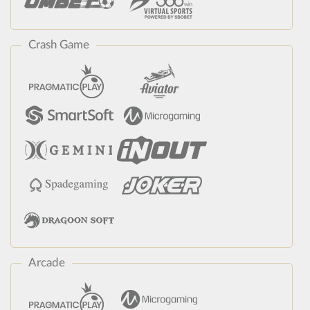
Crash Game
Arcade