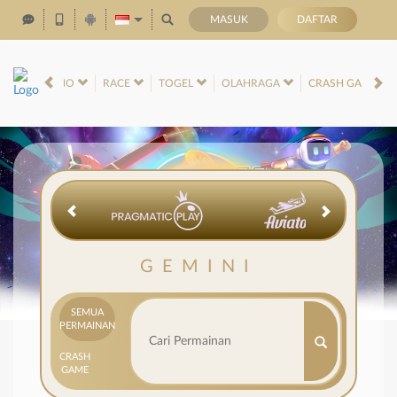
MASUK
DAFTAR
LIVE CASINO
RACE
TOGEL
OLAHRAGA
CRASH GAME
GEMINI
SEMUA
PERMAINAN
CRASH
GAME