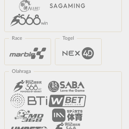
Race
Togel
Olahraga