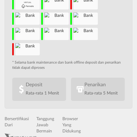
* Selama bank maintenance dan bank offline deposit dan penarikan
tidak dapat diproses
Deposit
Penarikan
Rata-rata 1 Menit
Rata-rata 5 Menit
Bersertifikasi
Tanggung
Browser
Dari
Jawab
Yang
Bermain
Didukung