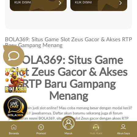
KLIK DISINI
KLIK DISINI
BOLA369: Situs Game Slot Zeus Gacor & Akses RTP
Baru Gampang Menang
BOLA369: Situs Game
Slot Zeus
Gacor
&
Akses
RTP
Baru
Gampang
Menang
Kamu suka main judi slot online? Mau coba menang besar dengan modal kecil?
BOLA369
jawabannya. Daftar akun barumu sekarang juga di forum
pendaftaran resmi BOLA369, situs game slot Zeus gacor dengan akses RTP
terbaru yang gampang banget buat di menangkan. Dijamin kamu bakal punya
pengalaman seru dan menguntungkan dengan
Slot Zeus Gacor
terbaik dari
Beranda
Promosi
provider ternama yang di sajikannya.
Masuk
Hub. Kami
Akun Saya