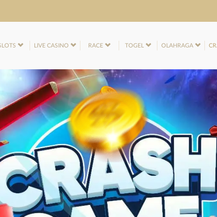
SLOTS
LIVE CASINO
RACE
TOGEL
OLAHRAGA
CR