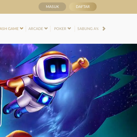
MASUK
DAFTAR
PROMOSI
ASH GAME
ARCADE
POKER
SABUNG AYAM