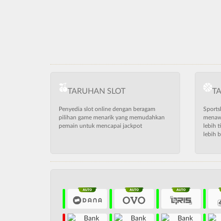
TARUHAN SLOT
T
Penyedia slot online dengan beragam
Sports
pilihan game menarik yang memudahkan
menawa
pemain untuk mencapai jackpot
lebih 
lebih 