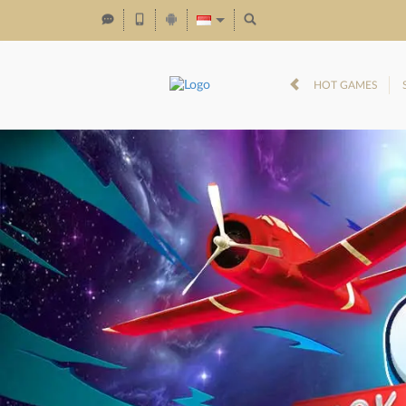
HOT GAMES