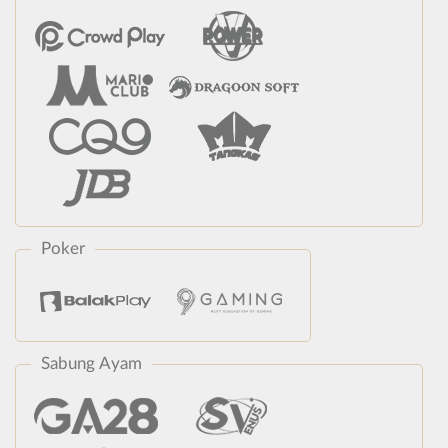
Poker
Sabung Ayam