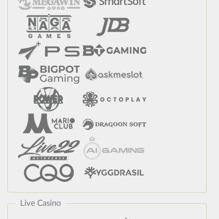
Live Casino