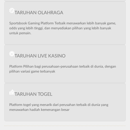
TARUHAN OLAHRAGA
Sportsbook Gaming Platform Terbaik menawarkan lebih banyak game,
odds yang lebih tinggi, dan menyediakan pilihan yang lebih banyak
untuk pemain.
TARUHAN LIVE KASINO
Platform Pilihan bagi perusahaan-perusahaan terbaik di dunia, dengan
pilihan variasi game terbanyak
TARUHAN TOGEL
Platform togel yang menarik dari perusahan terbaik di dunia yang
menawarkan hadiah kemenangan besar