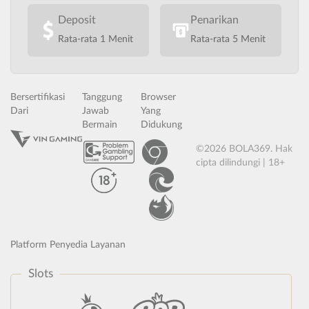
Deposit
Penarikan
Rata-rata 1 Menit
Rata-rata 5 Menit
Bersertifikasi
Tanggung
Browser
Dari
Jawab
Yang
Bermain
Didukung
©2026 BOLA369. Hak
cipta dilindungi | 18+
Platform Penyedia Layanan
Slots